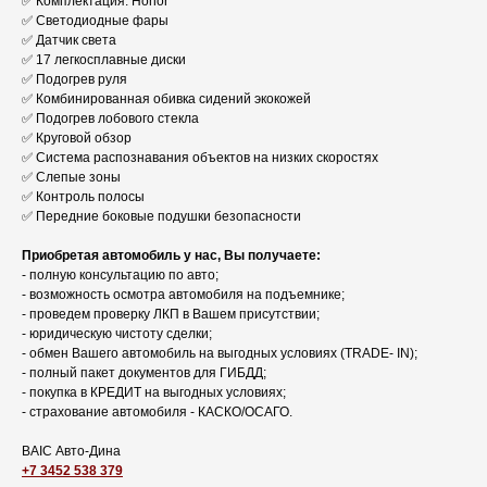
✅ Комплектация: Honor
✅ Светодиодные фары
✅ Датчик света
✅ 17 легкосплавные диски
✅ Подогрев руля
✅ Комбинированная обивка сидений экокожей
✅ Подогрев лобового стекла
✅ Круговой обзор
✅ Система распознавания объектов на низких скоростях
✅ Слепые зоны
✅ Контроль полосы
✅ Передние боковые подушки безопасности
Приобретая автомобиль у нас, Вы получаете:
- полную консультацию по авто;
- возможность осмотра автомобиля на подъемнике;
- проведем проверку ЛКП в Вашем присутствии;
- юридическую чистоту сделки;
- обмен Вашего автомобиль на выгодных условиях (TRADЕ- IN);
- полный пакет документов для ГИБДД;
- покупка в КРЕДИТ на выгодных условиях;
- страхование автомобиля - КАСКО/ОСАГО.
BAIC Авто-Дина
+7 3452 538 379