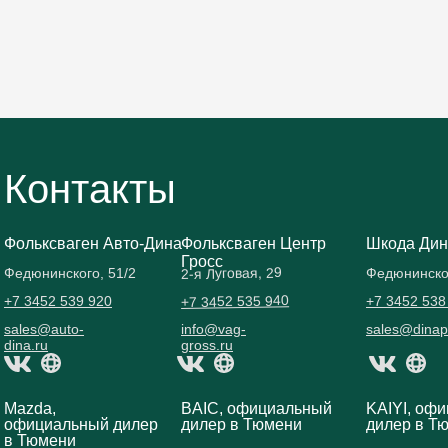
Контакты
Фольксваген Авто-Дина
Фольксваген Центр
Шкода Дин
Гросс
2-я Луговая, 29
Федюнинского, 51/2
Федюнинског
+7 3452 535 940
+7 3452 539 920
+7 3452 538
sales@auto-
info@vag-
sales@dinap
dina.ru
gross.ru
Mazda,
BAIC, официальный
KAIYI, оф
официальный дилер
дилер в Тюмени
дилер в Т
в Тюмени