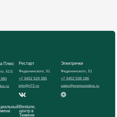
Рестарт
Электрички
а Плюс
Федюнинского, 51
Федюнинского, 51
о, 51/1
+7 3452 529 385
+7 3452 538 186
 380
info@rt72.ru
sales@premiumdina.ru
lus.ru
ициальный
Bestune,
юмени
центр в
Тюмени