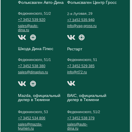
Фольксваген Авто-Дина
Фольксваген Центр Гросс
2-я Луговая, 29
Федюнинского, 51/2
+7 3452 535 940
+7 3452 539 920
sales@auto-
info@vag-gross.ru
dina.ru
Шкода Дина Плюс
Рестарт
Федюнинского, 51/1
Федюнинского, 51
+7 3452 538 380
+7 3452 529 385
sales@dinaplus.ru
info@rt72.ru
Mazda, официальный
BAIC, официальный
дилер в Тюмени
дилер в Тюмени
Федюнинского, 53
Федюнинского, 51/2
+7 3452 534 806
+7 3452 538 379
sales@mazda-
sales@auto-
tyumen.ru
dina.ru