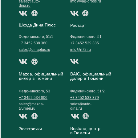
sales@auto-
info@vag-gross.ru
dina.ru
Шкода Дина Плюс
Рестарт
Федюнинского, 51/1
Федюнинского, 51
+7 3452 538 380
+7 3452 529 385
sales@dinaplus.ru
info@rt72.ru
Mazda, официальный
BAIC, официальный
дилер в Тюмени
дилер в Тюмени
Федюнинского, 53
Федюнинского, 51/2
+7 3452 534 806
+7 3452 538 379
sales@mazda-
sales@auto-
tyumen.ru
dina.ru
Bestune, центр
Электрички
в Тюмени