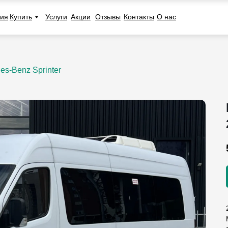
ия
Купить
Услуги
Акции
Отзывы
Контакты
О нас
es-Benz Sprinter