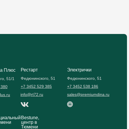
Рестарт
Электрички
а Плюс
Федюнинского, 51
Федюнинского, 51
о, 51/1
+7 3452 529 385
+7 3452 538 186
 380
info@rt72.ru
sales@premiumdina.ru
lus.ru
ициальный
Bestune,
юмени
центр в
Тюмени