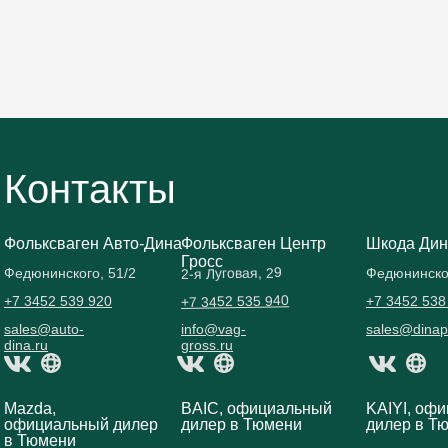
Контакты
Фольксваген Авто-Дина
Фольксваген Центр
Шкода Дин
Гросс
2-я Луговая, 29
Федюнинского, 51/2
Федюнинског
+7 3452 535 940
+7 3452 539 920
+7 3452 538
sales@auto-
info@vag-
sales@dinap
dina.ru
gross.ru
Mazda,
BAIC, официальный
KAIYI, оф
официальный дилер
дилер в Тюмени
дилер в Т
в Тюмени